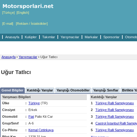
[Türkçe]
[English]
[E-mail]
[Reklam / İstatistikler]
Anasayfa
Kulüpler
Takımlar
Yarışmacılar
Markalar
Sponsorlar
Otomobil
Anasayfa
›
Yarışmacılar
›
Uğur Tatlıcı
Uğur Tatlıcı
Genel Bilgiler
Katıldığı Yarışlar
Yarıştığı Otomobiller
Yarıştığı Sınıflar
Birlikte Y
Yarışmacı Bilgileri
Katıldığı Yarışlar
Ülke
:
Türkiye
(TR)
1
Türkiye Ralli Şampiyonası
Cinsiyet
:
Erkek
2
Türkiye Ralli Şampiyonası
Otomobil
:
Fiat
Palio Kit Car
3
Türkiye Ralli Şampiyonası
Grup/Sınıf
:
A-6
4
Castrol İstanbul Ralli Şampi
Co-Pilotu
:
Kemal Çetinkaya
5
Türkiye Ralli Şampiyonası
Pilot Km
:
1328,31 km