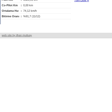
Tüm Liste
›
›
Co-Pilot Km
:
0,00 km
Ortalama Hız
:
74,12 km/h
Bitirme Oranı
:
%91,7 (11/12)
web site by ilhan mutluay