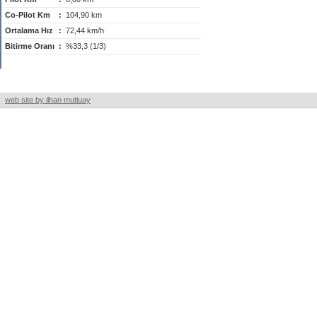
Co-Pilot Km
:
104,90 km
Ortalama Hız
:
72,44 km/h
Bitirme Oranı
:
%33,3 (1/3)
web site by ilhan mutluay