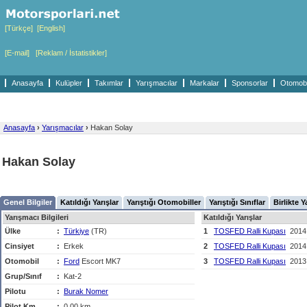
[Türkçe]
[English]
[E-mail]
[Reklam / İstatistikler]
Anasayfa
Kulüpler
Takımlar
Yarışmacılar
Markalar
Sponsorlar
Otomobil
Anasayfa
›
Yarışmacılar
›
Hakan Solay
Hakan Solay
Genel Bilgiler
Katıldığı Yarışlar
Yarıştığı Otomobiller
Yarıştığı Sınıflar
Birlikte Y
Yarışmacı Bilgileri
Katıldığı Yarışlar
Ülke
:
Türkiye
(TR)
1
TOSFED Ralli Kupası
2014
Cinsiyet
:
Erkek
2
TOSFED Ralli Kupası
2014
Otomobil
:
Ford
Escort MK7
3
TOSFED Ralli Kupası
2013
Grup/Sınıf
:
Kat-2
Pilotu
:
Burak Nomer
Pilot Km
:
0,00 km