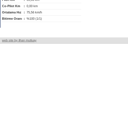
Co-Pilot Km
:
0,00 km
Ortalama Hız
:
75,56 km/h
Bitirme Oranı
:
%100 (1/1)
web site by ilhan mutluay