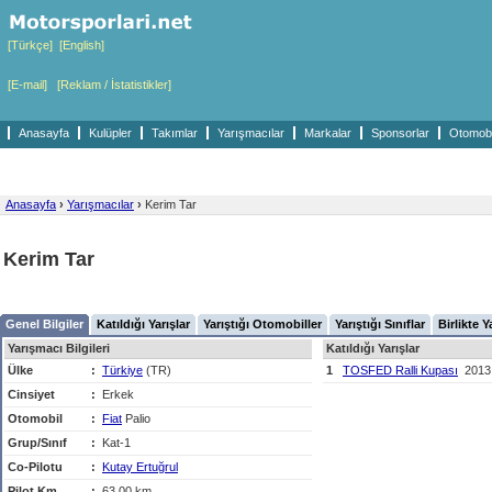
[Türkçe]
[English]
[E-mail]
[Reklam / İstatistikler]
Anasayfa
Kulüpler
Takımlar
Yarışmacılar
Markalar
Sponsorlar
Otomobil
Anasayfa
›
Yarışmacılar
›
Kerim Tar
Kerim Tar
Genel Bilgiler
Katıldığı Yarışlar
Yarıştığı Otomobiller
Yarıştığı Sınıflar
Birlikte Y
Yarışmacı Bilgileri
Katıldığı Yarışlar
Ülke
:
Türkiye
(TR)
1
TOSFED Ralli Kupası
2013
Cinsiyet
:
Erkek
Otomobil
:
Fiat
Palio
Grup/Sınıf
:
Kat-1
Co-Pilotu
:
Kutay Ertuğrul
Pilot Km
:
63,00 km