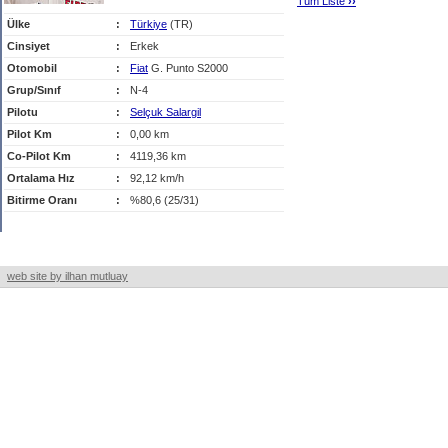
Tüm Liste
›
›
Ülke
:
Türkiye
(TR)
Cinsiyet
:
Erkek
Otomobil
:
Fiat
G. Punto S2000
Grup/Sınıf
:
N-4
Pilotu
:
Selçuk Salargil
Pilot Km
:
0,00 km
Co-Pilot Km
:
4119,36 km
Ortalama Hız
:
92,12 km/h
Bitirme Oranı
:
%80,6 (25/31)
web site by ilhan mutluay