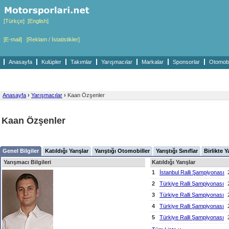
[Türkçe]
[English]
[E-mail]
[Reklam / İstatistikler]
Anasayfa
Kulüpler
Takımlar
Yarışmacılar
Markalar
Sponsorlar
Otomobil
Anasayfa
›
Yarışmacılar
›
Kaan Özşenler
Kaan Özşenler
Genel Bilgiler
Katıldığı Yarışlar
Yarıştığı Otomobiller
Yarıştığı Sınıflar
Birlikte Y
Yarışmacı Bilgileri
Katıldığı Yarışlar
1
İstanbul Ralli Şampiyonası
2
Türkiye Ralli Şampiyonası
3
Türkiye Ralli Şampiyonası
4
Türkiye Ralli Şampiyonası
5
Türkiye Ralli Şampiyonası