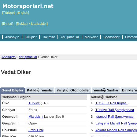
[Türkçe]
[English]
[E-mail]
[Reklam / İstatistikler]
Anasayfa
Kulüpler
Takımlar
Yarışmacılar
Markalar
Sponsorlar
Otomobil
Anasayfa
›
Yarışmacılar
›
Vedat Diker
Vedat Diker
Genel Bilgiler
Katıldığı Yarışlar
Yarıştığı Otomobiller
Yarıştığı Sınıflar
Birlikte Y
Yarışmacı Bilgileri
Katıldığı Yarışlar
Ülke
:
Türkiye
(TR)
1
TOSFED Ralli Kupası
Cinsiyet
:
Erkek
2
Türkiye Ralli Şampiyonası
Otomobil
:
Mitsubishi
Lancer Evo 9
3
İstanbul Ralli Şampiyonası
Grup/Sınıf
:
Opn--
4
Eskişehir Mahalli Ralli Şamp
Co-Pilotu
:
Erdal Oral
5
Ankara Mahalli Ralli Şampiy
Pilot Km
:
949,92 km