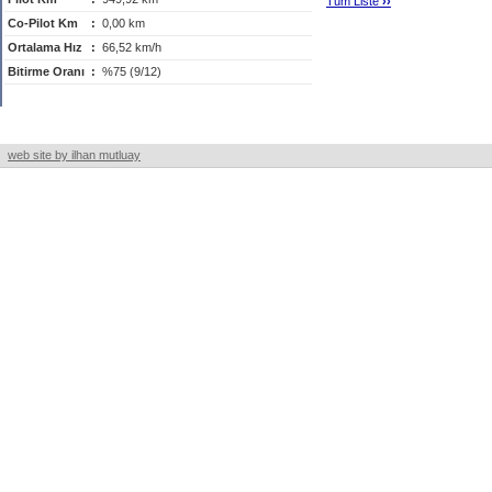
Tüm Liste
›
›
Co-Pilot Km
:
0,00 km
Ortalama Hız
:
66,52 km/h
Bitirme Oranı
:
%75 (9/12)
web site by ilhan mutluay