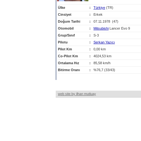
Ülke
:
Türkiye
(TR)
Cinsiyet
:
Erkek
Doğum Tarihi
:
07.11.1978 (47)
Otomobil
:
Mitsubishi
Lancer Evo 9
Grup/Sınıf
:
S-3
Pilotu
:
Serkan Yazıcı
Pilot Km
:
0,00 km
Co-Pilot Km
:
4024,53 km
Ortalama Hız
:
85,58 km/h
Bitirme Oranı
:
%76,7 (33/43)
web site by ilhan mutluay