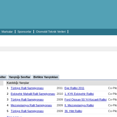
Markalar
Sponsorlar
Otomobil Teknik Verileri
iller
Yarıştığı Sınıflar
Birlikte Yarıştıkları
Katıldığı Yarışlar
1
Türkiye Ralli Şampiyonası
2011
Ege Rallisi 2011
Co-Pilo
2
Eskişehir Mahalli Ralli Şampiyonası
2010
1. KYK Eskişehir Rallisi
Co-Pilo
3
Türkiye Ralli Şampiyonası
2009
Ford Otosan 50.Yıl Kocaeli Rallisi
Co-Pilo
4
Mezopotamya Ralli Şampiyonası
2009
II. Mezopotamya Rallisi
Co-Pilo
5
Türkiye Ralli Şampiyonası
2009
36. Hitit Rallisi
Co-Pilo