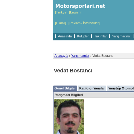
[Türkçe]
[English]
[E-mail]
[Reklam / İstatistikler]
Anasayfa
Kulüpler
Takımlar
Yarışmacılar
Anasayfa
›
Yarışmacılar
›
Vedat Bostancı
Vedat Bostancı
Genel Bilgiler
Katıldığı Yarışlar
Yarıştığı Otomob
Yarışmacı Bilgileri