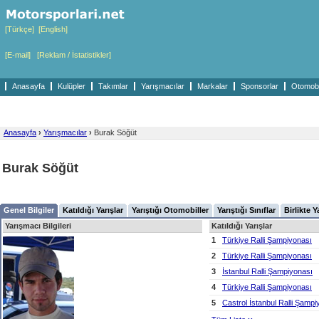
[Türkçe]
[English]
[E-mail]
[Reklam / İstatistikler]
Anasayfa
Kulüpler
Takımlar
Yarışmacılar
Markalar
Sponsorlar
Otomobil
Anasayfa
›
Yarışmacılar
›
Burak Söğüt
Burak Söğüt
Genel Bilgiler
Katıldığı Yarışlar
Yarıştığı Otomobiller
Yarıştığı Sınıflar
Birlikte Y
Yarışmacı Bilgileri
Katıldığı Yarışlar
1
Türkiye Ralli Şampiyonası
2
Türkiye Ralli Şampiyonası
3
İstanbul Ralli Şampiyonası
4
Türkiye Ralli Şampiyonası
5
Castrol İstanbul Ralli Şampi