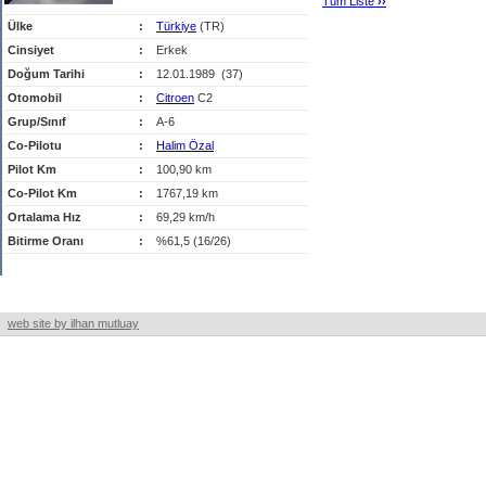
Tüm Liste
›
›
Ülke
:
Türkiye
(TR)
Cinsiyet
:
Erkek
Doğum Tarihi
:
12.01.1989 (37)
Otomobil
:
Citroen
C2
Grup/Sınıf
:
A-6
Co-Pilotu
:
Halim Özal
Pilot Km
:
100,90 km
Co-Pilot Km
:
1767,19 km
Ortalama Hız
:
69,29 km/h
Bitirme Oranı
:
%61,5 (16/26)
web site by ilhan mutluay