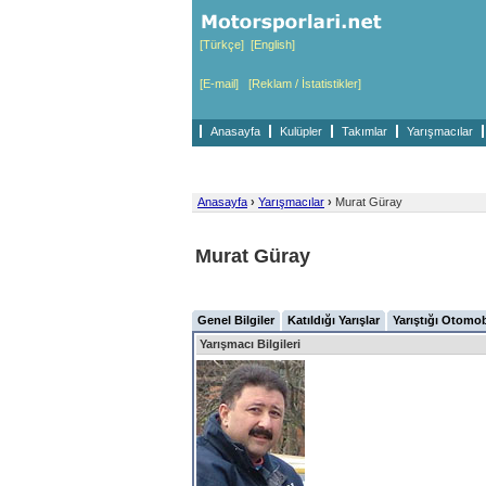
[Türkçe]
[English]
[E-mail]
[Reklam / İstatistikler]
Anasayfa
Kulüpler
Takımlar
Yarışmacılar
Anasayfa
›
Yarışmacılar
›
Murat Güray
Murat Güray
Genel Bilgiler
Katıldığı Yarışlar
Yarıştığı Otomob
Yarışmacı Bilgileri