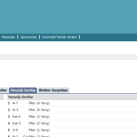
Markalar
Sponsorlar
Otomobil Teknik Verileri
iller
Yarıştığı Sınıflar
Birlikte Yarıştıkları
Yarıştığı Sınıflar
1
A-7
Pilot
(6 Yarış)
2
N-3
Pilot
(6 Yarış)
3
Kat-5
Pilot
(2 Yarış)
4
Kat-3
Pilot
(2 Yarış)
5
S-9
Pilot
(1 Yarış)
6
N-2
Co-Pilot
(2 Yarış)