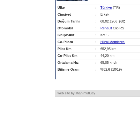
Ülke
:
Türkiye
(TR)
Cinsiyet
:
Erkek
Doğum Tarihi
:
08.02.1966 (60)
Otomobil
:
Renault
Clio RS
Grup/Sınıf
:
Kat-5
Co-Pilotu
:
Hürol Menderes
Pilot Km
:
652,95 km
Co-Pilot Km
:
44,20 km
Ortalama Hız
:
65,05 km/h
Bitirme Oranı
:
%52,6 (10/19)
web site by ilhan mutluay