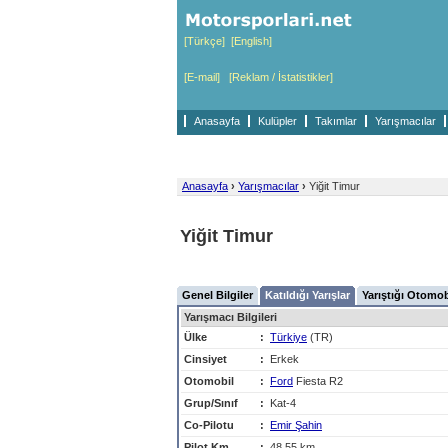
[Türkçe]
[English]
[E-mail]
[Reklam / İstatistikler]
Anasayfa
Kulüpler
Takımlar
Yarışmacılar
Anasayfa
›
Yarışmacılar
›
Yiğit Timur
Yiğit Timur
Genel Bilgiler
Katıldığı Yarışlar
Yarıştığı Otomob
Yarışmacı Bilgileri
Ülke
:
Türkiye
(TR)
Cinsiyet
:
Erkek
Otomobil
:
Ford
Fiesta R2
Grup/Sınıf
:
Kat-4
Co-Pilotu
:
Emir Şahin
Pilot Km
:
48,55 km