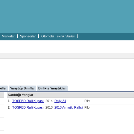
Markalar
Sponsorlar
Otomobil Teknik Verileri
iller
Yarıştığı Sınıflar
Birlikte Yarıştıkları
Katıldığı Yarışlar
1
TOSFED Ralli Kupası
2014
Rally 34
Pilot
2
TOSFED Ralli Kupası
2013
2013 Armutlu Rallisi
Pilot