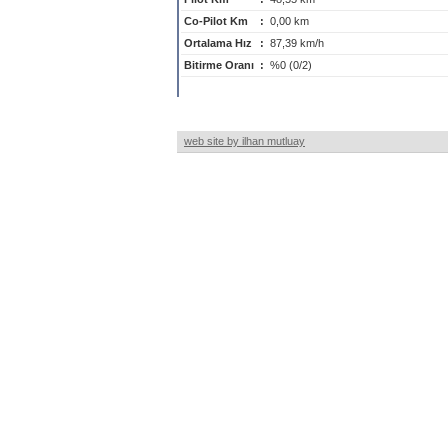
Co-Pilot Km
:
0,00 km
Ortalama Hız
:
87,39 km/h
Bitirme Oranı
:
%0 (0/2)
web site by ilhan mutluay