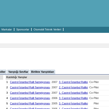
Markalar
Sponsorlar
Otomobil Teknik Verileri
iller
Yarıştığı Sınıflar
Birlikte Yarıştıkları
Katıldığı Yarışlar
1
Castrol İstanbul Ralli Şampiyonası
2007
3. Castrol İstanbul Rallisi
Co-Pilot
2
Castrol İstanbul Ralli Şampiyonası
2007
2. Castrol İstanbul Rallisi
Co-Pilot
3
Castrol İstanbul Ralli Şampiyonası
2007
1. Castrol İstanbul Rallisi
Co-Pilot
4
Castrol İstanbul Ralli Şampiyonası
2006
3. Castrol İstanbul Rallisi
Co-Pilot
5
Castrol İstanbul Ralli Şampiyonası
2005
3. Castrol İstanbul Rallisi
Pilot
6
Castrol İstanbul Ralli Şampiyonası
2005
1. Castrol İstanbul Rallisi
Pilot