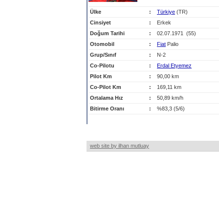
Ülke
:
Türkiye
(TR)
Cinsiyet
:
Erkek
Doğum Tarihi
:
02.07.1971 (55)
Otomobil
:
Fiat
Palio
Grup/Sınıf
:
N-2
Co-Pilotu
:
Erdal Etyemez
Pilot Km
:
90,00 km
Co-Pilot Km
:
169,11 km
Ortalama Hız
:
50,89 km/h
Bitirme Oranı
:
%83,3 (5/6)
web site by ilhan mutluay