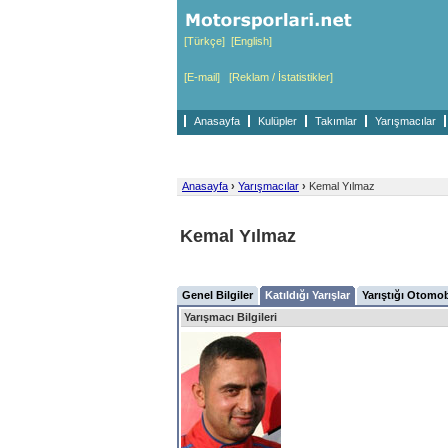
[Türkçe]
[English]
[E-mail]
[Reklam / İstatistikler]
Anasayfa
Kulüpler
Takımlar
Yarışmacılar
Anasayfa
›
Yarışmacılar
›
Kemal Yılmaz
Kemal Yılmaz
Genel Bilgiler
Katıldığı Yarışlar
Yarıştığı Otomob
Yarışmacı Bilgileri