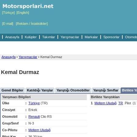
[Türkçe]
[English]
[E-mail]
[Reklam / İstatistikler]
Anasayfa
Kulüpler
Takımlar
Yarışmacılar
Markalar
Sponsorlar
Otomobil
Anasayfa
›
Yarışmacılar
›
Kemal Durmaz
Kemal Durmaz
Genel Bilgiler
Katıldığı Yarışlar
Yarıştığı Otomobiller
Yarıştığı Sınıflar
Birlikte Y
Yarışmacı Bilgileri
Birlikte Yarıştıkları
Ülke
:
Türkiye
(TR)
1
Meltem Uludağ
TR
Pilot
(1 
Cinsiyet
:
Erkek
Otomobil
:
Renault
Clio RS
Grup/Sınıf
:
N-3
Co-Pilotu
:
Meltem Uludağ
Pilot Km
:
36,20 km