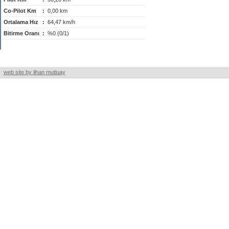
Co-Pilot Km
:
0,00 km
Ortalama Hız
:
64,47 km/h
Bitirme Oranı
:
%0 (0/1)
web site by ilhan mutluay