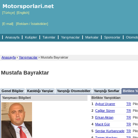
[Türkçe]
[English]
[E-mail]
[Reklam / İstatistikler]
Anasayfa
Kulüpler
Takımlar
Yarışmacılar
Markalar
Sponsorlar
Otomobil
Anasayfa
›
Yarışmacılar
›
Mustafa Bayraktar
Mustafa Bayraktar
Genel Bilgiler
Katıldığı Yarışlar
Yarıştığı Otomobiller
Yarıştığı Sınıflar
Birlikte Y
Yarışmacı Bilgileri
Birlikte Yarıştıkları
1
Aykut Uçarer
TR
Pilo
2
Çağlar Süren
TR
Pilo
3
Erkan Aktan
TR
Pilo
4
Macit Gür
TR
Pilo
5
Serdar Kurbanzade
TR
Pilo
6
Tamer Hasbay
TR
Pilo