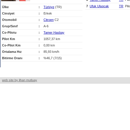
7
Ufuk Uluocak
TR
Pilo
Ülke
:
Türkiye
(TR)
Cinsiyet
:
Erkek
Otomobil
:
Citroen
C2
Grup/Sınıf
:
A-6
Co-Pilotu
:
Tamer Hasbay
Pilot Km
:
1057,37 km
Co-Pilot Km
:
0,00 km
Ortalama Hız
:
85,93 km/h
Bitirme Oranı
:
%46,7 (7/15)
web site by ilhan mutluay