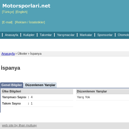
[Türkçe]
[English]
[E-mail]
[Reklam / İstatistikler]
Anasayfa
Kulüpler
Takımlar
Yarışmacılar
Markalar
Sponsorlar
Otomobil
Anasayfa
›
Ülkeler
›
İspanya
İspanya
Genel Bilgiler
Düzenlenen Yarışlar
Ülke Bilgileri
Düzenlenen Yarışlar
Yarışmacı Sayısı
:
4
Yarış Yok
Takım Sayısı
:
1
web site by ilhan mutluay