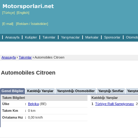
[Türkçe]
[English]
[E-mail]
[Reklam / İstatistikler]
Anasayfa
Kulüpler
Takımlar
Yarışmacılar
Markalar
Sponsorlar
Otomobil
Anasayfa
›
Takımlar
›
Automobiles Citroen
Automobiles Citroen
Genel Bilgiler
Katıldığı Yarışlar
Yarıştırdığı Otomobiller
Yarıştığı Sınıflar
Yarıştı
Takım Bilgileri
Katıldığı Yarışlar
Ülke
:
Belçika
(BE)
1
Türkiye Ralli Şampiyonası
2
Takım Km
:
0 km
Ortalama Hız
:
0,00 km/h