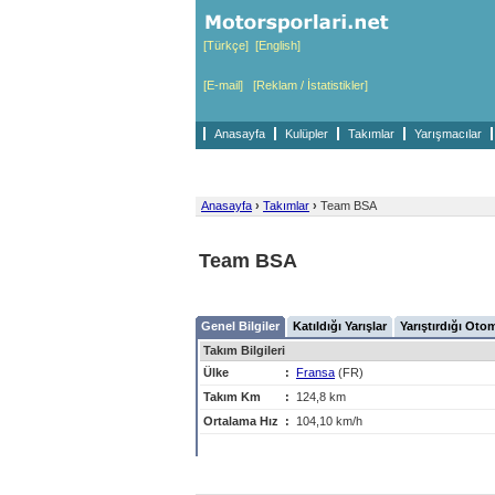
[Türkçe]
[English]
[E-mail]
[Reklam / İstatistikler]
Anasayfa
Kulüpler
Takımlar
Yarışmacılar
Anasayfa
›
Takımlar
›
Team BSA
Team BSA
Genel Bilgiler
Katıldığı Yarışlar
Yarıştırdığı Oto
Takım Bilgileri
Ülke
:
Fransa
(FR)
Takım Km
:
124,8 km
Ortalama Hız
:
104,10 km/h