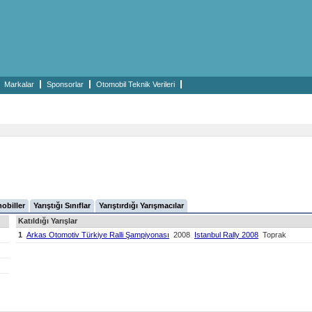
Markalar
Sponsorlar
Otomobil Teknik Verileri
mobiller
Yarıştığı Sınıflar
Yarıştırdığı Yarışmacılar
Katıldığı Yarışlar
1
Arkas Otomotiv Türkiye Ralli Şampiyonası
2008
Istanbul Rally 2008
Toprak