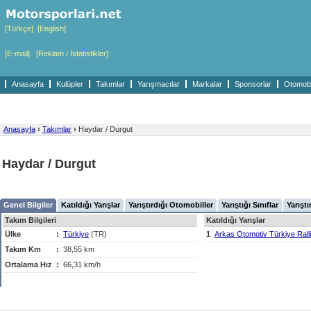
[Türkçe]
[English]
[E-mail]
[Reklam / İstatistikler]
Anasayfa
Kulüpler
Takımlar
Yarışmacılar
Markalar
Sponsorlar
Otomobil
Anasayfa
›
Takımlar
›
Haydar / Durgut
Haydar / Durgut
Genel Bilgiler
Katıldığı Yarışlar
Yarıştırdığı Otomobiller
Yarıştığı Sınıflar
Yarıştı
Takım Bilgileri
Katıldığı Yarışlar
Ülke
:
Türkiye
(TR)
1
Arkas Otomotiv Türkiye Rall
Takım Km
:
38,55 km
Ortalama Hız
:
66,31 km/h