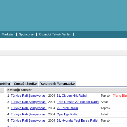
Markalar
Sponsorlar
Otomobil Teknik Verileri
mobiller
Yarıştığı Sınıflar
Yarıştırdığı Yarışmacılar
Katıldığı Yarışlar
1
Türkiye Ralli Şampiyonası
2004
31. Citroen Hitit Rallisi
Toprak
(Yarış Bilg
2
Türkiye Ralli Şampiyonası
2004
Ford Otosan 22. Kocaeli Rallisi
Asfalt
3
Türkiye Ralli Şampiyonası
2004
25. Pirelli Rallisi
Toprak
4
Türkiye Ralli Şampiyonası
2004
Opel Ege Rallisi
Asfalt
5
Türkiye Ralli Şampiyonası
2004
29. Hyundai Yeşil Bursa Rallisi
Toprak