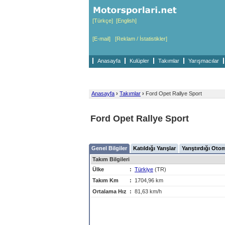
[Türkçe]
[English]
[E-mail]
[Reklam / İstatistikler]
Anasayfa
Kulüpler
Takımlar
Yarışmacılar
Anasayfa
›
Takımlar
›
Ford Opet Rallye Sport
Ford Opet Rallye Sport
Genel Bilgiler
Katıldığı Yarışlar
Yarıştırdığı Oto
Takım Bilgileri
Ülke
:
Türkiye
(TR)
Takım Km
:
1704,96 km
Ortalama Hız
:
81,63 km/h