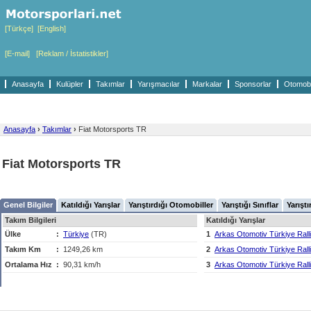
[Türkçe]
[English]
[E-mail]
[Reklam / İstatistikler]
Anasayfa
Kulüpler
Takımlar
Yarışmacılar
Markalar
Sponsorlar
Otomobil
Anasayfa
›
Takımlar
›
Fiat Motorsports TR
Fiat Motorsports TR
Genel Bilgiler
Katıldığı Yarışlar
Yarıştırdığı Otomobiller
Yarıştığı Sınıflar
Yarıştı
Takım Bilgileri
Katıldığı Yarışlar
Ülke
:
Türkiye
(TR)
1
Arkas Otomotiv Türkiye Rall
Takım Km
:
1249,26 km
2
Arkas Otomotiv Türkiye Rall
Ortalama Hız
:
90,31 km/h
3
Arkas Otomotiv Türkiye Rall