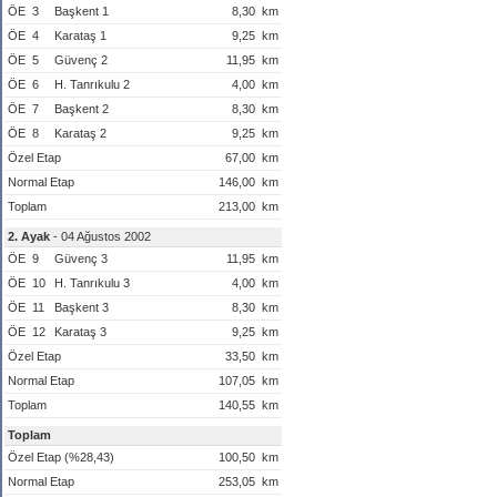
ÖE
3
Başkent 1
8,30
km
ÖE
4
Karataş 1
9,25
km
ÖE
5
Güvenç 2
11,95
km
ÖE
6
H. Tanrıkulu 2
4,00
km
ÖE
7
Başkent 2
8,30
km
ÖE
8
Karataş 2
9,25
km
Özel Etap
67,00
km
Normal Etap
146,00
km
Toplam
213,00
km
2. Ayak
- 04 Ağustos 2002
ÖE
9
Güvenç 3
11,95
km
ÖE
10
H. Tanrıkulu 3
4,00
km
ÖE
11
Başkent 3
8,30
km
ÖE
12
Karataş 3
9,25
km
Özel Etap
33,50
km
Normal Etap
107,05
km
Toplam
140,55
km
Toplam
Özel Etap (%28,43)
100,50
km
Normal Etap
253,05
km