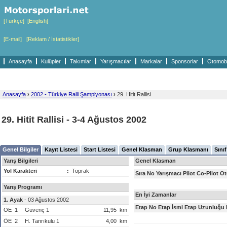
[Türkçe]
[English]
[E-mail]
[Reklam / İstatistikler]
Anasayfa
Kulüpler
Takımlar
Yarışmacılar
Markalar
Sponsorlar
Otomobil
Anasayfa
›
2002 - Türkiye Ralli Şampiyonası
›
29. Hitit Rallisi
29. Hitit Rallisi - 3-4 Ağustos 2002
Genel Bilgiler
Kayıt Listesi
Start Listesi
Genel Klasman
Grup Klasmanı
Sını
Yarış Bilgileri
Genel Klasman
Yol Karakteri
:
Toprak
Sıra
No
Yarışmacı
Pilot
Co-Pilot
Ot
Yarış Programı
En İyi Zamanlar
1. Ayak
- 03 Ağustos 2002
Etap No
Etap İsmi
Etap Uzunluğu
ÖE
1
Güvenç 1
11,95
km
ÖE
2
H. Tanrıkulu 1
4,00
km