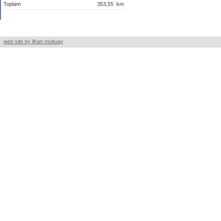
Toplam
353,55
km
web site by ilhan mutluay