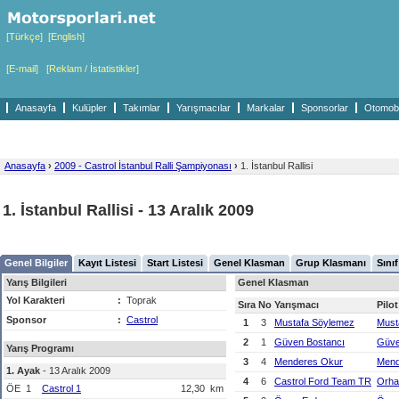
[Türkçe]
[English]
[E-mail]
[Reklam / İstatistikler]
Anasayfa
Kulüpler
Takımlar
Yarışmacılar
Markalar
Sponsorlar
Otomobil
Anasayfa
›
2009 - Castrol İstanbul Ralli Şampiyonası
›
1. İstanbul Rallisi
1. İstanbul Rallisi - 13 Aralık 2009
Genel Bilgiler
Kayıt Listesi
Start Listesi
Genel Klasman
Grup Klasmanı
Sını
Yarış Bilgileri
Genel Klasman
Yol Karakteri
:
Toprak
Sıra
No
Yarışmacı
Pilot
Sponsor
:
Castrol
1
3
Mustafa Söylemez
Must
2
1
Güven Bostancı
Güve
Yarış Programı
3
4
Menderes Okur
Mend
1. Ayak
- 13 Aralık 2009
4
6
Castrol Ford Team TR
Orha
ÖE
1
Castrol 1
12,30
km