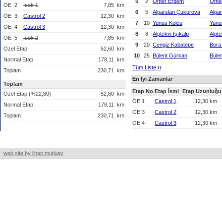
5
2
Ömer Erdem
Öme
ÖE
2
İsok 1
7,85
km
6
5
Alparslan Çukurova
Alpa
ÖE
3
Castrol 2
12,30
km
7
10
Yunus Kolcu
Yunu
ÖE
4
Castrol 3
12,30
km
8
8
Alptekin Işıkalp
Alpte
ÖE
5
İsok 2
7,85
km
9
20
Cengiz Kabatepe
Bora
Özel Etap
52,60
km
10
25
Bülent Gürkan
Büle
Normal Etap
178,11
km
Tüm Liste
›
›
Toplam
230,71
km
En İyi Zamanlar
Toplam
Etap No
Etap İsmi
Etap Uzunluğu
Özel Etap (%22,80)
52,60
km
ÖE 1
Castrol 1
12,30 km
Normal Etap
178,11
km
ÖE 3
Castrol 2
12,30 km
Toplam
230,71
km
ÖE 4
Castrol 3
12,30 km
web site by ilhan mutluay