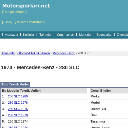
[Türkçe]
[English]
[E-mail]
[Reklam / İstatistikler]
Anasayfa
Kulüpler
Takımlar
Yarışmacılar
Markalar
Sponsorlar
Otomobil
Anasayfa
›
Otomobil Teknik Verileri
›
Mercedes-Benz
›
280 SLC
1974 - Mercedes-Benz - 280 SLC
Tüm Teknik Veriler
Bu Modelin Teknik Verileri
Genel Bilgiler
1.
280 SLC 1980
Marka
2.
280 SLC 1976
Model
3.
280 SLC 1976
Üretim Yılı
4.
280 SLC 1978
Ülke
5.
280 SLC 1974
Tasarımcı
6.
280 SLC 1974
Üretim Adedi