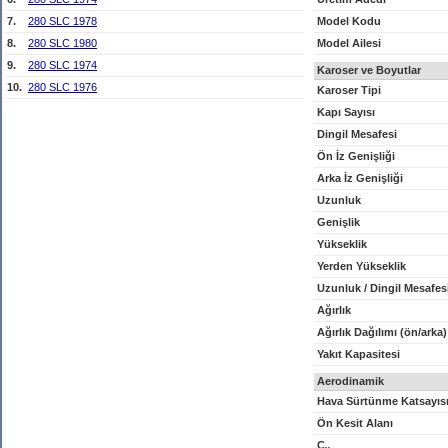
7.
280 SLC 1978
Model Kodu
8.
280 SLC 1980
Model Ailesi
9.
280 SLC 1974
Karoser ve Boyutlar
10.
280 SLC 1976
Karoser Tipi
Kapı Sayısı
Dingil Mesafesi
Ön İz Genişliği
Arka İz Genişliği
Uzunluk
Genişlik
Yükseklik
Yerden Yükseklik
Uzunluk / Dingil Mesafes
Ağırlık
Ağırlık Dağılımı (ön/arka)
Yakıt Kapasitesi
Aerodinamik
Hava Sürtünme Katsayıs
Ön Kesit Alanı
C