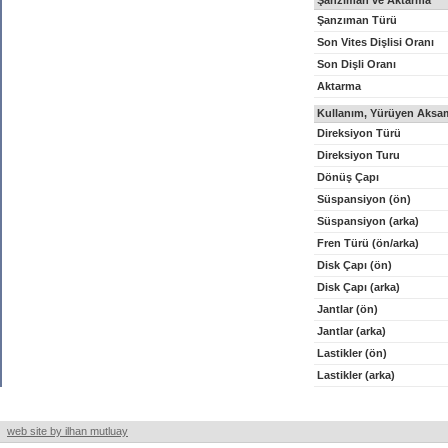
Şanzıman ve Aktarma
Şanzıman Türü
Son Vites Dişlisi Oranı
Son Dişli Oranı
Aktarma
Kullanım, Yürüyen Aksam
Direksiyon Türü
Direksiyon Turu
Dönüş Çapı
Süspansiyon (ön)
Süspansiyon (arka)
Fren Türü (ön/arka)
Disk Çapı (ön)
Disk Çapı (arka)
Jantlar (ön)
Jantlar (arka)
Lastikler (ön)
Lastikler (arka)
web site by ilhan mutluay