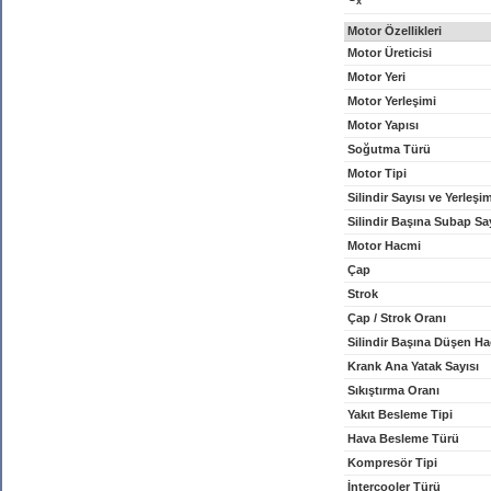
x
Motor Özellikleri
Motor Üreticisi
Motor Yeri
Motor Yerleşimi
Motor Yapısı
Soğutma Türü
Motor Tipi
Silindir Sayısı ve Yerleşi
Silindir Başına Subap Sa
Motor Hacmi
Çap
Strok
Çap / Strok Oranı
Silindir Başına Düşen H
Krank Ana Yatak Sayısı
Sıkıştırma Oranı
Yakıt Besleme Tipi
Hava Besleme Türü
Kompresör Tipi
İntercooler Türü