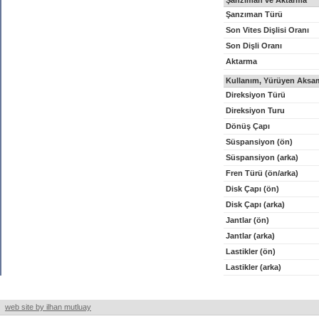
Şanzıman ve Aktarma
Şanzıman Türü
Son Vites Dişlisi Oranı
Son Dişli Oranı
Aktarma
Kullanım, Yürüyen Aksam
Direksiyon Türü
Direksiyon Turu
Dönüş Çapı
Süspansiyon (ön)
Süspansiyon (arka)
Fren Türü (ön/arka)
Disk Çapı (ön)
Disk Çapı (arka)
Jantlar (ön)
Jantlar (arka)
Lastikler (ön)
Lastikler (arka)
web site by ilhan mutluay