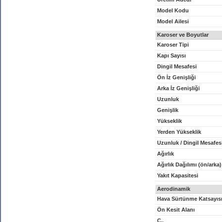
Model Kodu
Model Ailesi
Karoser ve Boyutlar
Karoser Tipi
Kapı Sayısı
Dingil Mesafesi
Ön İz Genişliği
Arka İz Genişliği
Uzunluk
Genişlik
Yükseklik
Yerden Yükseklik
Uzunluk / Dingil Mesafes
Ağırlık
Ağırlık Dağılımı (ön/arka)
Yakıt Kapasitesi
Aerodinamik
Hava Sürtünme Katsayıs
Ön Kesit Alanı
C