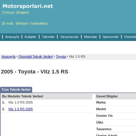
[Türkçe]
[English]
[E-mail]
[Reklam / İstatistikler]
Anasayfa
Kulüpler
Takımlar
Yarışmacılar
Markalar
Sponsorlar
Otomobil
Anasayfa
›
Otomobil Teknik Verileri
›
Toyota
›
Vitz 1.5 RS
2005 - Toyota - Vitz 1.5 RS
Tüm Teknik Veriler
Bu Modelin Teknik Verileri
Genel Bilgiler
1.
Vitz 1.5 RS 2005
Marka
2.
Vitz 1.5 RS 2005
Model
Üretim Yılı
Ülke
Tasarımcı
Üretim Adedi