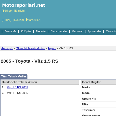
[Türkçe]
[English]
[E-mail]
[Reklam / İstatistikler]
Anasayfa
Kulüpler
Takımlar
Yarışmacılar
Markalar
Sponsorlar
Otomobil
Anasayfa
›
Otomobil Teknik Verileri
›
Toyota
›
Vitz 1.5 RS
2005 - Toyota - Vitz 1.5 RS
Tüm Teknik Veriler
Bu Modelin Teknik Verileri
Genel Bilgiler
1.
Vitz 1.5 RS 2005
Marka
2.
Vitz 1.5 RS 2005
Model
Üretim Yılı
Ülke
Tasarımcı
Üretim Adedi