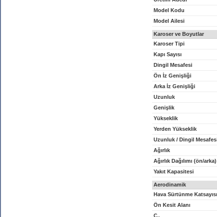
Model Kodu
Model Ailesi
Karoser ve Boyutlar
Karoser Tipi
Kapı Sayısı
Dingil Mesafesi
Ön İz Genişliği
Arka İz Genişliği
Uzunluk
Genişlik
Yükseklik
Yerden Yükseklik
Uzunluk / Dingil Mesafes
Ağırlık
Ağırlık Dağılımı (ön/arka)
Yakıt Kapasitesi
Aerodinamik
Hava Sürtünme Katsayıs
Ön Kesit Alanı
C