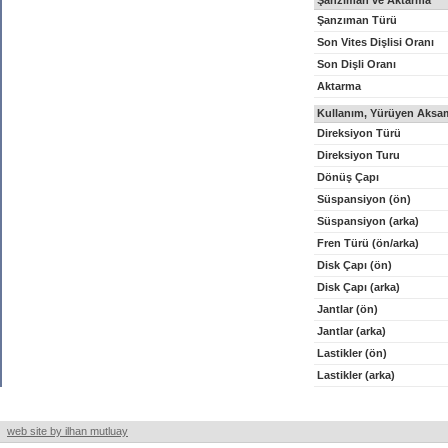
Şanzıman ve Aktarma
Şanzıman Türü
Son Vites Dişlisi Oranı
Son Dişli Oranı
Aktarma
Kullanım, Yürüyen Aksam
Direksiyon Türü
Direksiyon Turu
Dönüş Çapı
Süspansiyon (ön)
Süspansiyon (arka)
Fren Türü (ön/arka)
Disk Çapı (ön)
Disk Çapı (arka)
Jantlar (ön)
Jantlar (arka)
Lastikler (ön)
Lastikler (arka)
web site by ilhan mutluay