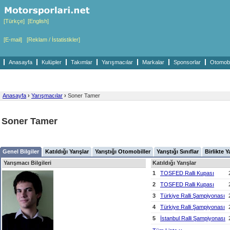
[Türkçe]
[English]
[E-mail]
[Reklam / İstatistikler]
Anasayfa
Kulüpler
Takımlar
Yarışmacılar
Markalar
Sponsorlar
Otomobil
Anasayfa
›
Yarışmacılar
›
Soner Tamer
Soner Tamer
Genel Bilgiler
Katıldığı Yarışlar
Yarıştığı Otomobiller
Yarıştığı Sınıflar
Birlikte Y
Yarışmacı Bilgileri
Katıldığı Yarışlar
1
TOSFED Ralli Kupası
2
TOSFED Ralli Kupası
3
Türkiye Ralli Şampiyonası
4
Türkiye Ralli Şampiyonası
5
İstanbul Ralli Şampiyonası