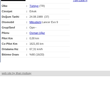
Tüm Liste
›
›
Ülke
:
Türkiye
(TR)
Cinsiyet
:
Erkek
Doğum Tarihi
:
24.08.1989 (37)
Otomobil
:
Mitsubishi
Lancer Evo 9
Grup/Sınıf
:
Opn--
Pilotu
:
Osman Uğur
Pilot Km
:
0,00 km
Co-Pilot Km
:
1621,65 km
Ortalama Hız
:
67,31 km/h
Bitirme Oranı
:
%80 (16/20)
web site by ilhan mutluay