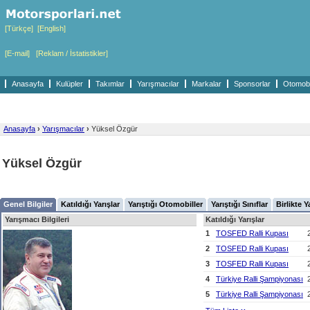
[Türkçe]
[English]
[E-mail]
[Reklam / İstatistikler]
Anasayfa
Kulüpler
Takımlar
Yarışmacılar
Markalar
Sponsorlar
Otomobil
Anasayfa
›
Yarışmacılar
›
Yüksel Özgür
Yüksel Özgür
Genel Bilgiler
Katıldığı Yarışlar
Yarıştığı Otomobiller
Yarıştığı Sınıflar
Birlikte Y
Yarışmacı Bilgileri
Katıldığı Yarışlar
1
TOSFED Ralli Kupası
2
TOSFED Ralli Kupası
3
TOSFED Ralli Kupası
4
Türkiye Ralli Şampiyonası
5
Türkiye Ralli Şampiyonası