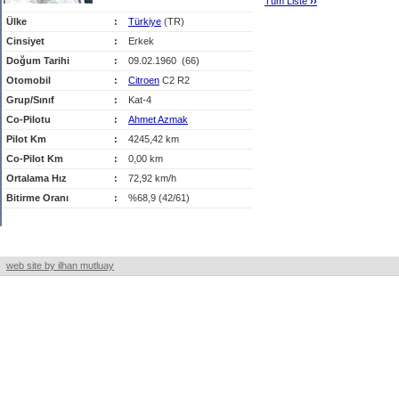
Tüm Liste
›
›
Ülke
:
Türkiye
(TR)
Cinsiyet
:
Erkek
Doğum Tarihi
:
09.02.1960 (66)
Otomobil
:
Citroen
C2 R2
Grup/Sınıf
:
Kat-4
Co-Pilotu
:
Ahmet Azmak
Pilot Km
:
4245,42 km
Co-Pilot Km
:
0,00 km
Ortalama Hız
:
72,92 km/h
Bitirme Oranı
:
%68,9 (42/61)
web site by ilhan mutluay