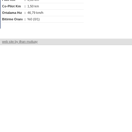
Co-Pilot Km
:
1,50 km
Ortalama Hız
:
46,79 km/h
Bitirme Oranı
:
%0 (0/1)
web site by ilhan mutluay