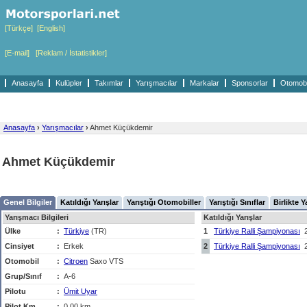
[Türkçe]
[English]
[E-mail]
[Reklam / İstatistikler]
Anasayfa
Kulüpler
Takımlar
Yarışmacılar
Markalar
Sponsorlar
Otomobil
Anasayfa
›
Yarışmacılar
›
Ahmet Küçükdemir
Ahmet Küçükdemir
Genel Bilgiler
Katıldığı Yarışlar
Yarıştığı Otomobiller
Yarıştığı Sınıflar
Birlikte Y
Yarışmacı Bilgileri
Katıldığı Yarışlar
Ülke
:
Türkiye
(TR)
1
Türkiye Ralli Şampiyonası
Cinsiyet
:
Erkek
2
Türkiye Ralli Şampiyonası
Otomobil
:
Citroen
Saxo VTS
Grup/Sınıf
:
A-6
Pilotu
:
Ümit Uyar
Pilot Km
:
0,00 km