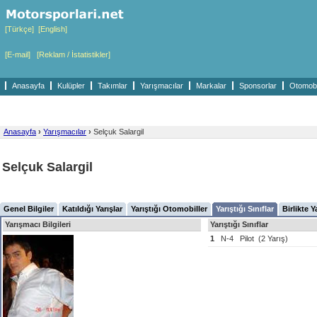
[Türkçe]
[English]
[E-mail]
[Reklam / İstatistikler]
Anasayfa
Kulüpler
Takımlar
Yarışmacılar
Markalar
Sponsorlar
Otomobil
Anasayfa
›
Yarışmacılar
›
Selçuk Salargil
Selçuk Salargil
Genel Bilgiler
Katıldığı Yarışlar
Yarıştığı Otomobiller
Yarıştığı Sınıflar
Birlikte Y
Yarışmacı Bilgileri
Yarıştığı Sınıflar
1
N-4
Pilot
(2 Yarış)