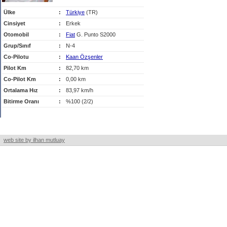
Ülke
:
Türkiye
(TR)
Cinsiyet
:
Erkek
Otomobil
:
Fiat
G. Punto S2000
Grup/Sınıf
:
N-4
Co-Pilotu
:
Kaan Özşenler
Pilot Km
:
82,70 km
Co-Pilot Km
:
0,00 km
Ortalama Hız
:
83,97 km/h
Bitirme Oranı
:
%100 (2/2)
web site by ilhan mutluay