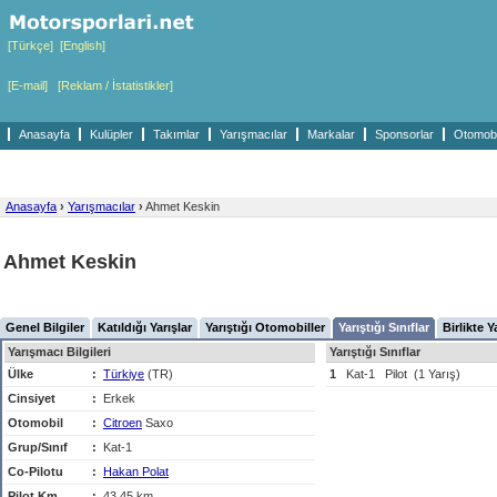
[Türkçe]
[English]
[E-mail]
[Reklam / İstatistikler]
Anasayfa
Kulüpler
Takımlar
Yarışmacılar
Markalar
Sponsorlar
Otomobil
Anasayfa
›
Yarışmacılar
›
Ahmet Keskin
Ahmet Keskin
Genel Bilgiler
Katıldığı Yarışlar
Yarıştığı Otomobiller
Yarıştığı Sınıflar
Birlikte Y
Yarışmacı Bilgileri
Yarıştığı Sınıflar
Ülke
:
Türkiye
(TR)
1
Kat-1
Pilot
(1 Yarış)
Cinsiyet
:
Erkek
Otomobil
:
Citroen
Saxo
Grup/Sınıf
:
Kat-1
Co-Pilotu
:
Hakan Polat
Pilot Km
:
43,45 km