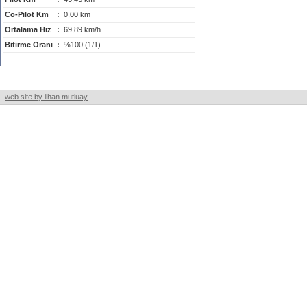
Co-Pilot Km
:
0,00 km
Ortalama Hız
:
69,89 km/h
Bitirme Oranı
:
%100 (1/1)
web site by ilhan mutluay