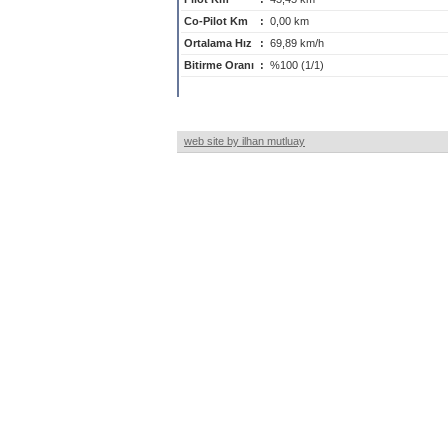
Co-Pilot Km
:
0,00 km
Ortalama Hız
:
69,89 km/h
Bitirme Oranı
:
%100 (1/1)
web site by ilhan mutluay