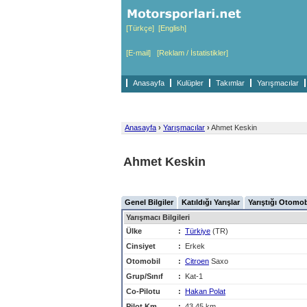
[Türkçe]
[English]
[E-mail]
[Reklam / İstatistikler]
Anasayfa
Kulüpler
Takımlar
Yarışmacılar
Anasayfa
›
Yarışmacılar
›
Ahmet Keskin
Ahmet Keskin
Genel Bilgiler
Katıldığı Yarışlar
Yarıştığı Otomob
Yarışmacı Bilgileri
Ülke
:
Türkiye
(TR)
Cinsiyet
:
Erkek
Otomobil
:
Citroen
Saxo
Grup/Sınıf
:
Kat-1
Co-Pilotu
:
Hakan Polat
Pilot Km
:
43,45 km