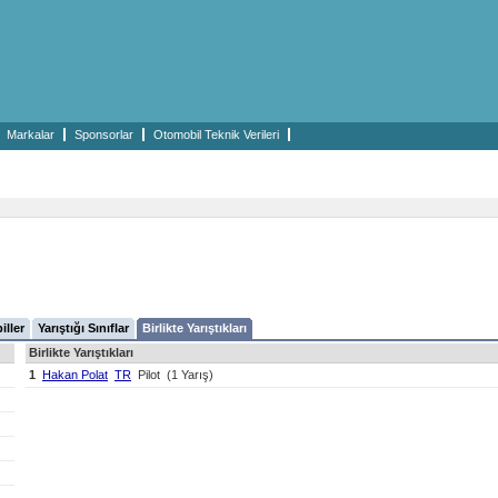
Markalar
Sponsorlar
Otomobil Teknik Verileri
iller
Yarıştığı Sınıflar
Birlikte Yarıştıkları
Birlikte Yarıştıkları
1
Hakan Polat
TR
Pilot
(1 Yarış)