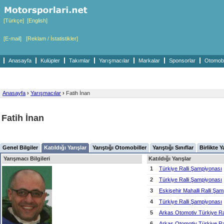
[Türkçe]
[English]
[E-mail]
[Reklam / İstatistikler]
Anasayfa
Kulüpler
Takımlar
Yarışmacılar
Markalar
Sponsorlar
Otomobil
Anasayfa
›
Yarışmacılar
›
Fatih İnan
Fatih İnan
Genel Bilgiler
Katıldığı Yarışlar
Yarıştığı Otomobiller
Yarıştığı Sınıflar
Birlikte Y
Yarışmacı Bilgileri
Katıldığı Yarışlar
1
Türkiye Ralli Şampiyonası
2
Türkiye Ralli Şampiyonası
3
Eskişehir Mahalli Ralli Şa
4
Türkiye Ralli Şampiyonası
5
Arkas Otomotiv Türkiye Ra
6
Arkas Otomotiv Türkiye Ra