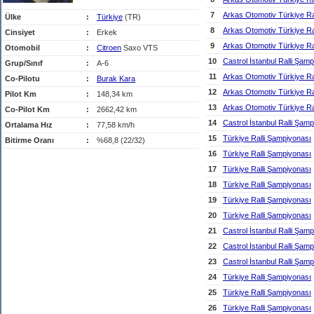
7
Arkas Otomotiv Türkiye Ra
Ülke
:
Türkiye
(TR)
8
Arkas Otomotiv Türkiye Ra
Cinsiyet
:
Erkek
9
Arkas Otomotiv Türkiye Ra
Otomobil
:
Citroen
Saxo VTS
10
Castrol İstanbul Ralli Şam
Grup/Sınıf
:
A-6
11
Arkas Otomotiv Türkiye Ra
Co-Pilotu
:
Burak Kara
12
Arkas Otomotiv Türkiye Ra
Pilot Km
:
148,34 km
13
Arkas Otomotiv Türkiye Ra
Co-Pilot Km
:
2662,42 km
14
Castrol İstanbul Ralli Şam
Ortalama Hız
:
77,58 km/h
15
Türkiye Ralli Şampiyonası
Bitirme Oranı
:
%68,8 (22/32)
16
Türkiye Ralli Şampiyonası
17
Türkiye Ralli Şampiyonası
18
Türkiye Ralli Şampiyonası
19
Türkiye Ralli Şampiyonası
20
Türkiye Ralli Şampiyonası
21
Castrol İstanbul Ralli Şam
22
Castrol İstanbul Ralli Şam
23
Castrol İstanbul Ralli Şam
24
Türkiye Ralli Şampiyonası
25
Türkiye Ralli Şampiyonası
26
Türkiye Ralli Şampiyonası