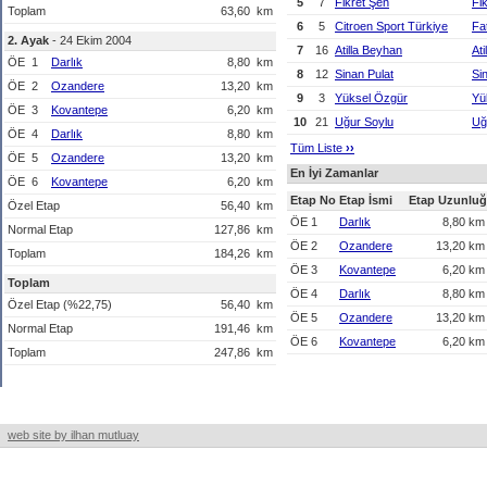
5
7
Fikret Şen
Fi
Toplam
63,60
km
6
5
Citroen Sport Türkiye
Fa
2. Ayak
- 24 Ekim 2004
7
16
Atilla Beyhan
At
ÖE
1
Darlık
8,80
km
8
12
Sinan Pulat
Si
ÖE
2
Ozandere
13,20
km
9
3
Yüksel Özgür
Yü
ÖE
3
Kovantepe
6,20
km
10
21
Uğur Soylu
Uğ
ÖE
4
Darlık
8,80
km
Tüm Liste
›
›
ÖE
5
Ozandere
13,20
km
En İyi Zamanlar
ÖE
6
Kovantepe
6,20
km
Etap No
Etap İsmi
Etap Uzunlu
Özel Etap
56,40
km
ÖE 1
Darlık
8,80 k
Normal Etap
127,86
km
ÖE 2
Ozandere
13,20 k
Toplam
184,26
km
ÖE 3
Kovantepe
6,20 k
Toplam
ÖE 4
Darlık
8,80 k
Özel Etap (%22,75)
56,40
km
ÖE 5
Ozandere
13,20 k
Normal Etap
191,46
km
ÖE 6
Kovantepe
6,20 k
Toplam
247,86
km
web site by ilhan mutluay