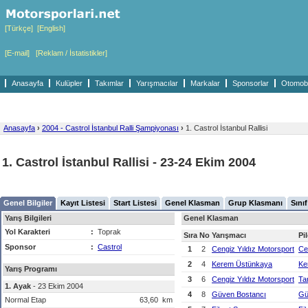
[Türkçe]
[English]
[E-mail]
[Reklam / İstatistikler]
Anasayfa
Kulüpler
Takımlar
Yarışmacılar
Markalar
Sponsorlar
Otomobil
Anasayfa
›
2004 - Castrol İstanbul Ralli Şampiyonası
›
1. Castrol İstanbul Rallisi
1. Castrol İstanbul Rallisi - 23-24 Ekim 2004
Genel Bilgiler
Kayıt Listesi
Start Listesi
Genel Klasman
Grup Klasmanı
Sını
Yarış Bilgileri
Genel Klasman
Yol Karakteri
:
Toprak
Sıra
No
Yarışmacı
Pi
Sponsor
:
Castrol
1
2
Cengiz Yıldız Motorsport
Ce
2
4
Kerem Üstünkaya
Ke
Yarış Programı
3
6
Cengiz Yıldız Motorsport
Ta
1. Ayak
- 23 Ekim 2004
4
8
Güven Bostancı
Gü
Normal Etap
63,60
km