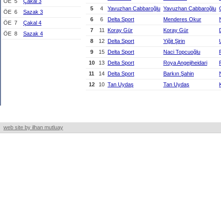
ÖE
5
Çakal 3
5
4
Yavuzhan Cabbaroğlu
Yavuzhan Cabbaroğlu
ÖE
6
Sazak 3
6
6
Delta Sport
Menderes Okur
ÖE
7
Çakal 4
7
11
Koray Gür
Koray Gür
ÖE
8
Sazak 4
8
12
Delta Sport
Yiğit Şirin
9
15
Delta Sport
Naci Topcuoğlu
10
13
Delta Sport
Roya Angejiheidari
11
14
Delta Sport
Barkın Şahin
12
10
Tan Uydaş
Tan Uydaş
web site by ilhan mutluay