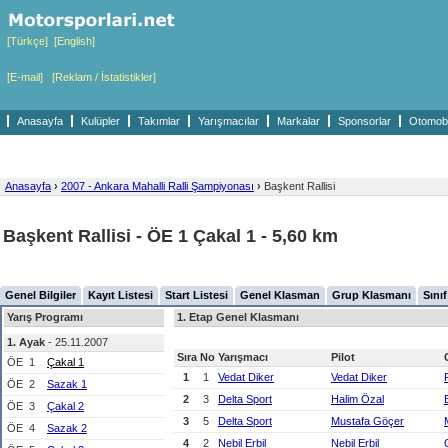
[Türkçe]
[English]
[E-mail]
[Reklam / İstatistikler]
Anasayfa
Kulüpler
Takımlar
Yarışmacılar
Markalar
Sponsorlar
Otomobil
Anasayfa
›
2007 - Ankara Mahalli Ralli Şampiyonası
›
Başkent Rallisi
Başkent Rallisi - ÖE 1 Çakal 1 - 5,60 km
Genel Bilgiler
Kayıt Listesi
Start Listesi
Genel Klasman
Grup Klasmanı
Sını
Yarış Programı
1. Etap Genel Klasmanı
1. Ayak
- 25.11.2007
Sıra
No
Yarışmacı
Pilot
ÖE
1
Çakal 1
1
1
Vedat Diker
Vedat Diker
ÖE
2
Sazak 1
2
3
Delta Sport
Halim Özal
ÖE
3
Çakal 2
3
5
Delta Sport
Mustafa Göçer
ÖE
4
Sazak 2
4
2
Nebil Erbil
Nebil Erbil