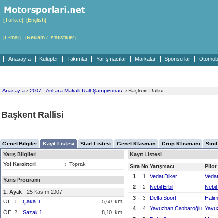
[Türkçe]
[English]
[E-mail]
[Reklam / İstatistikler]
Anasayfa
Kulüpler
Takımlar
Yarışmacılar
Markalar
Sponsorlar
Otomobil
Anasayfa
›
2007 - Ankara Mahalli Ralli Şampiyonası
›
Başkent Rallisi
Başkent Rallisi
Genel Bilgiler
Kayıt Listesi
Start Listesi
Genel Klasman
Grup Klasmanı
Sını
Yarış Bilgileri
Kayıt Listesi
Yol Karakteri
:
Toprak
Sıra
No
Yarışmacı
Pilot
1
1
Vedat Diker
Vedat
Yarış Programı
2
2
Nebil Erbil
Nebil 
1. Ayak
- 25 Kasım 2007
3
3
Delta Sport
Halim
ÖE
1
Çakal 1
5,60
km
4
4
Yavuzhan Cabbaroğlu
Yavu
ÖE
2
Sazak 1
8,10
km