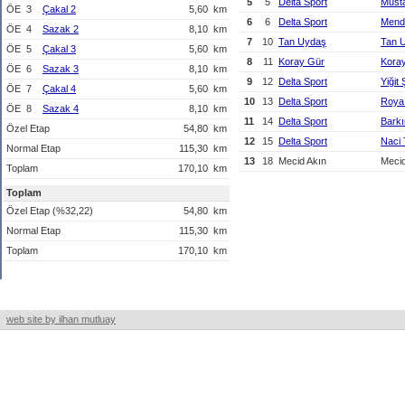
5
5
Delta Sport
Must
ÖE
3
Çakal 2
5,60
km
6
6
Delta Sport
Mend
ÖE
4
Sazak 2
8,10
km
7
10
Tan Uydaş
Tan 
ÖE
5
Çakal 3
5,60
km
8
11
Koray Gür
Kora
ÖE
6
Sazak 3
8,10
km
9
12
Delta Sport
Yiğit 
ÖE
7
Çakal 4
5,60
km
10
13
Delta Sport
Roya 
ÖE
8
Sazak 4
8,10
km
11
14
Delta Sport
Barkı
Özel Etap
54,80
km
12
15
Delta Sport
Naci 
Normal Etap
115,30
km
13
18
Mecid Akın
Mecid
Toplam
170,10
km
Toplam
Özel Etap (%32,22)
54,80
km
Normal Etap
115,30
km
Toplam
170,10
km
web site by ilhan mutluay