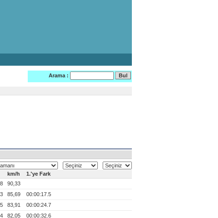
Arama :
km/h
1.'ye Fark
.8
90,33
.3
85,69
00:00:17.5
.5
83,91
00:00:24.7
.4
82,05
00:00:32.6