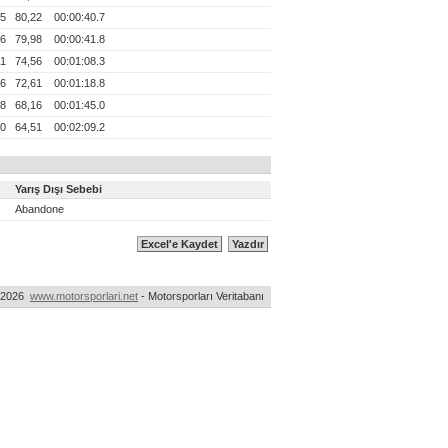
.5
80,22
00:00:40.7
.6
79,98
00:00:41.8
.1
74,56
00:01:08.3
.6
72,61
00:01:18.8
.8
68,16
00:01:45.0
.0
64,51
00:02:09.2
Yarış Dışı Sebebi
Abandone
-2026
www.motorsporlari.net
- Motorsporları Veritabanı