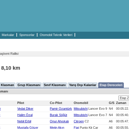
Markalar
Sponsorlar
Otomobil Teknik Verileri
şkent Rallisi
- 8,10 km
 Klasman
Grup Klasmanı
Sınıf Klasmanı
Yarış Dışı Kalanlar
Etap Dereceleri
asmanı
Pilot
Co-Pilot
Otomobil
G/S
Zaman
r
Vedat Diker
Pamir Ozantürk
Mitsubishi
Lancer Evo 9
N4
00:05:22
t
Halim Özal
Burak Söğüt
Mitsubishi
Lancer Evo 7
N4
00:05:40
Nebil Erbil
Onur Ahıskalı
Citroen
C2
A6
00:05:47
t
Mustafa Göçer
Metin Akın
Fiat
Punto Kit Car
A6
00:05:55