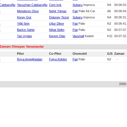
Cabbaroğlu
Yavuzhan Cabbaroğlu
Cem Işık
Subaru
Impreza
N4
00:06:03
t
Menderes Okur
Nehir Yılmaz
Fiat
Palio Kit Car
A6
00:06:04
Koray Gür
Dolunay Tezer
Subaru
Impreza
N4
00:06:31
t
Yiğit Şirin
Uğur Diker
Fiat
Palio
N2
00:06:41
t
Barkın Şahin
Nihat Selim
Fiat
Palio
N2
00:07:07
Tan Uydaş
Kerem Olaç
Vauxhall
Kadett
H11
00:07:32
 Zamanı Olmayan Yarışmacılar
Pilot
Co-Pilot
Otomobil
G/S
Zaman
t
Roya Angejiheidari
Fulya Köklen
Fiat
Palio
N2
-
2000