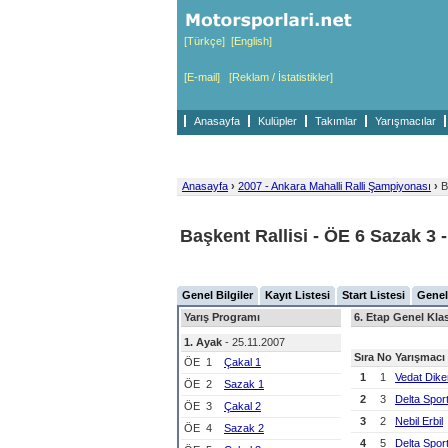
[Türkçe]
[English]
[E-mail]
[Reklam / İstatistikler]
Anasayfa
Kulüpler
Takımlar
Yarışmacılar
Anasayfa
›
2007 - Ankara Mahalli Ralli Şampiyonası
›
Ba
Başkent Rallisi - ÖE 6 Sazak 3 
Genel Bilgiler
Kayıt Listesi
Start Listesi
Genel
Yarış Programı
6. Etap Genel Kl
1. Ayak
- 25.11.2007
Sıra
No
Yarışmacı
ÖE
1
Çakal 1
1
1
Vedat Dike
ÖE
2
Sazak 1
2
3
Delta Spor
ÖE
3
Çakal 2
3
2
Nebil Erbil
ÖE
4
Sazak 2
4
5
Delta Spor