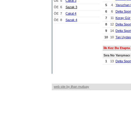
ÖE
5
Çakal 3
5
4
Yavuzhan 
ÖE
6
Sazak 3
6
6
Delta Spor
ÖE
7
Çakal 4
7
11
Koray Gür
ÖE
8
Sazak 4
8
12
Delta Spor
9
14
Delta Spor
10
10
Tan Uydaş
İlk Kez Bu Etapta
Sıra
No
Yarışmacı
1
13
Delta Spor
web site by ilhan mutluay