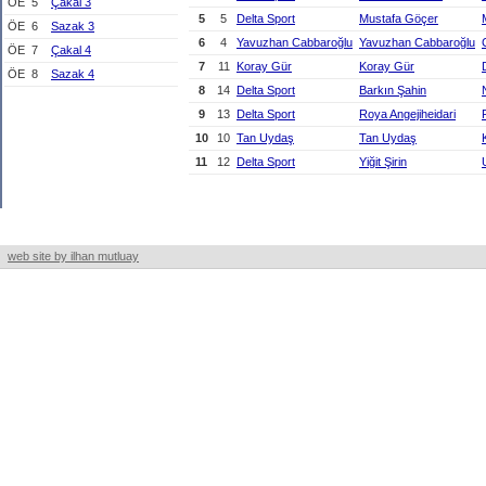
ÖE
5
Çakal 3
5
5
Delta Sport
Mustafa Göçer
ÖE
6
Sazak 3
6
4
Yavuzhan Cabbaroğlu
Yavuzhan Cabbaroğlu
ÖE
7
Çakal 4
7
11
Koray Gür
Koray Gür
ÖE
8
Sazak 4
8
14
Delta Sport
Barkın Şahin
9
13
Delta Sport
Roya Angejiheidari
10
10
Tan Uydaş
Tan Uydaş
11
12
Delta Sport
Yiğit Şirin
web site by ilhan mutluay