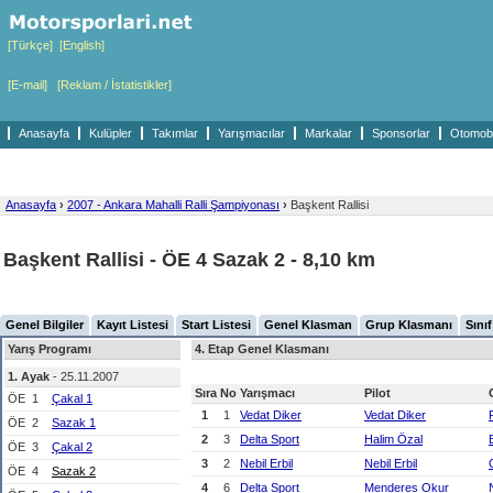
[Türkçe]
[English]
[E-mail]
[Reklam / İstatistikler]
Anasayfa
Kulüpler
Takımlar
Yarışmacılar
Markalar
Sponsorlar
Otomobil
Anasayfa
›
2007 - Ankara Mahalli Ralli Şampiyonası
›
Başkent Rallisi
Başkent Rallisi - ÖE 4 Sazak 2 - 8,10 km
Genel Bilgiler
Kayıt Listesi
Start Listesi
Genel Klasman
Grup Klasmanı
Sını
Yarış Programı
4. Etap Genel Klasmanı
1. Ayak
- 25.11.2007
Sıra
No
Yarışmacı
Pilot
ÖE
1
Çakal 1
1
1
Vedat Diker
Vedat Diker
ÖE
2
Sazak 1
2
3
Delta Sport
Halim Özal
ÖE
3
Çakal 2
3
2
Nebil Erbil
Nebil Erbil
ÖE
4
Sazak 2
4
6
Delta Sport
Menderes Okur