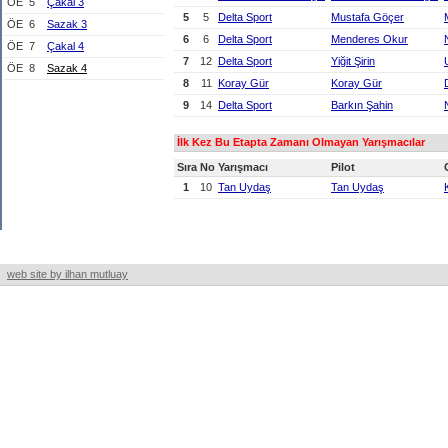
ÖE
5
Çakal 3
5
5
Delta Sport
Mustafa Göçer
ÖE
6
Sazak 3
6
6
Delta Sport
Menderes Okur
ÖE
7
Çakal 4
7
12
Delta Sport
Yiğit Şirin
ÖE
8
Sazak 4
8
11
Koray Gür
Koray Gür
9
14
Delta Sport
Barkın Şahin
İlk Kez Bu Etapta Zamanı Olmayan Yarışmacılar
Sıra
No
Yarışmacı
Pilot
1
10
Tan Uydaş
Tan Uydaş
web site by ilhan mutluay