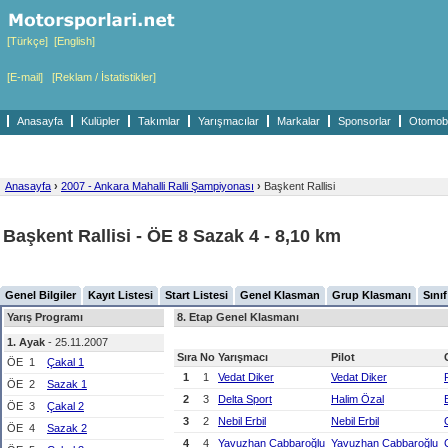
[Türkçe]
[English]
[E-mail]
[Reklam / İstatistikler]
Anasayfa
Kulüpler
Takımlar
Yarışmacılar
Markalar
Sponsorlar
Otomobil
Anasayfa
›
2007 - Ankara Mahalli Ralli Şampiyonası
›
Başkent Rallisi
Başkent Rallisi - ÖE 8 Sazak 4 - 8,10 km
Genel Bilgiler
Kayıt Listesi
Start Listesi
Genel Klasman
Grup Klasmanı
Sını
Yarış Programı
8. Etap Genel Klasmanı
1. Ayak
- 25.11.2007
Sıra
No
Yarışmacı
Pilot
ÖE
1
Çakal 1
1
1
Vedat Diker
Vedat Diker
ÖE
2
Sazak 1
2
3
Delta Sport
Halim Özal
ÖE
3
Çakal 2
3
2
Nebil Erbil
Nebil Erbil
ÖE
4
Sazak 2
4
4
Yavuzhan Cabbaroğlu
Yavuzhan Cabbaroğlu